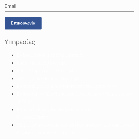
Email
Επικοινωνία
Υπηρεσίες
Ενδοουρολογικές Επεμβάσεις
Laser Νεφρολιθοτριψία
Laser Ουρητηρολιθοτριψία
Διαδερμική Νεφρολιθοτριψία
Μικροχειρουργική Αποκατάσταση Κιρσοκήλης
Ενδοσκοπική Συνδυαστική Ενδονεφρική Χειρουργική
(ECIRS)
Ελάχιστα Eπεμβατική Aντιμετώπιση της
Ουρολιθίασης
Χειρουργική Αντιμετώπιση Κακοήθων Νεοπλασμάτων
Ουροποιητικού Συστήματος