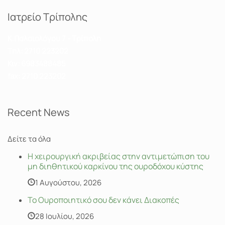
Ιατρείο Τρίπολης
Κ.Παλαιολόγου 7 - Τρίπολη
Tηλ:
2710 223202
Κιν:
6983488485
fax: 2710 223202
Recent News
Δείτε τα όλα
Η χειρουργική ακριβείας στην αντιμετώπιση του
μη διηθητικού καρκίνου της ουροδόχου κύστης
1 Αυγούστου, 2026
Το Ουροποιητικό σου δεν κάνει Διακοπές
28 Ιουλίου, 2026