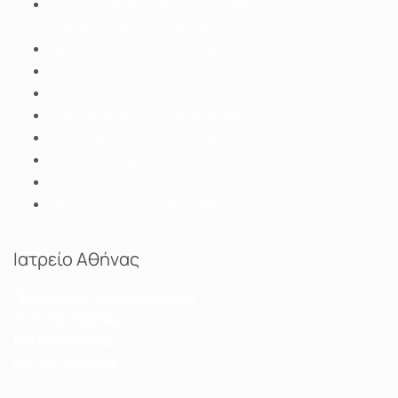
Χειρουργική Αντιμετώπιση Παθήσεων Κατώτερου
Ουροποιητικού Συστήματος
Προληπτικός Έλεγχος Καρκίνου Προστάτη
Διαγνωστικός Έλεγχος Αιματουρίας
Έλεγχος Στυτικής Λειτουργίας
Έλεγχος Ανδρικής Γονιμότητας
Λειτουργικός Έλεγχος Ούρησης
Πρόληψη Νεφρολιθίασης Πέτρα στα νεφρά
Πρόληψη Ουρολοιμώξεων
Θεραπεία της Ουρολιθίασης
Ιατρείο Αθήνας
Πυθαγόρα 3 Χολαργός Αθήνα
Tηλ: 210 7222942
Κιν: 6980388332
fax: 210 7222953