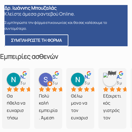
Δρ. Ιωάννης Μπουζαλάς
Κλείστε άμεσα ραντεβού Online.
Συμπληρώστε την φόρμα επικοινωνίας και θα σας καλέσουμε το
συντομότερο.
ΣΥΜΠΛΗΡΩΣΤΕ ΤΗ ΦΟΡΜΑ
Εμπειρίες ασθενών
Nik. Georgiadis
Spy Asdra
Νίκος Μπόλκας
Αλεξάνδρα Κυριάκου
3 μήνες πριν
3 μήνες πριν
3 μήνες πριν
3 μήνες 
Θα 
Πολύ 
Θέλω 
Εξαιρετι
ήθελα να 
καλή 
μονο να 
κός 
ευχαρισ
εμπειρία
τον 
γιατρός 
τήσω 
. Άμεση 
ευχαρισ
τον 
τον 
εξυπηρέ
τησω 
συνιστώ 