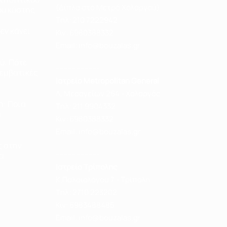
(Δίπλα στο Μετρό Χολαργού)
ου κύστης
Tηλ:
210 7222942
εν κάνει
Κιν:
6980388332
Email: info@bouzalas.gr
ύ: Πότε
---------------------
εμβατικές
Ιατρείο Metropolitan General
Λ. Μεσογείων 264 - Χολαργός
: Ποια
Tηλ:
211 9904332
α
Κιν:
6980388332
Email: info@bouzalas.gr
ς στην
---------------------
α
Ιατρείο Τρίπολης
Κ.Παλαιολόγου 7 - Τρίπολη
Tηλ:
2710 223202
Κιν:
6983488485
Email: info@bouzalas.gr