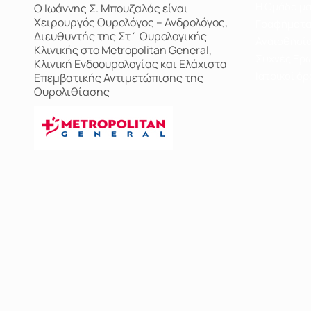
και πάλι.
Η Ομάδα μ
Ο Ιωάννης Σ. Μπουζαλάς είναι
Χειρουργός Ουρολόγος – Ανδρολόγος,
Γραφήματ
Διευθυντής της Στ΄ Ουρολογικής
Αναισθησία
Κλινικής στο Metropolitan General,
Συχνές Ερ
Κλινική Ενδοουρολογίας και Ελάχιστα
Ιατρικοί όρ
Επεμβατικής Αντιμετώπισης της
Ουρολιθίασης