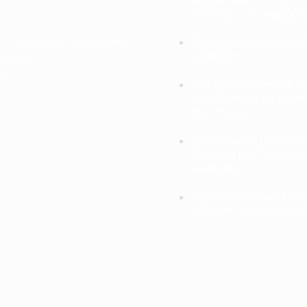
ας
καρκίνου της ουροδόχ
α
 - Περιεγχειρητική Ιατρική
Το Ουροποιητικό σου δ
Διακοπές
ωτήσεις
οι
Λιθίαση ουροποιητικο
χρησιμοποιούμε μη επ
θεραπείες;
Συμπτώματα Προστάτη
Σημάδια Δεν Πρέπει ν
Αγνοήσεις;
Χειρουργική Ακριβεία
Ανδρική Υπογονιμότητ