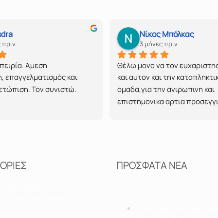
sdra
Νίκος Μπόλκας
 πριν
3 μήνες πριν
πειρία. Άμεση 
Θέλω μονο να τον ευχαριστη
 επαγγελματισμός και 
και αυτον και την καταπληκτικ
ετώπιση. Τον συνιστώ.
ομαδα,για την ανιρωπινη και 
επιστημονικα αρτια προσεγγισ
την αντιμετωπιση του θεματο
με τον προστατη μου. Γιατρε κ
ενα μεγαλο ευχαριστω!.
ΟΡΙΕΣ
ΠΡΟΣΦΑΤΑ ΝΕΑ
α μιας μέρας
Δείτε τα όλα
 Καταστάσεις στην
Η χειρουργική ακριβεί
αντιμετώπιση του μη 