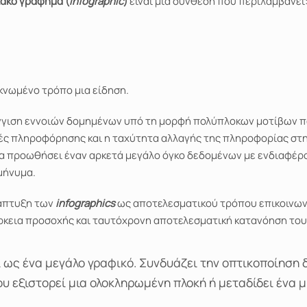
ακό γράφημα (
infographic
)
είναι μια σύνθεση που περιλαμβάνει
κνωμένο τρόπο μια είδηση.
σέγγιση εννοιών δομημένων υπό τη μορφή πολύπλοκων μοτίβων
ές πληροφόρησης και η ταχύτητα αλλαγής της πληροφορίας στ
να προωθήσει έναν αρκετά μεγάλο όγκο δεδομένων με ενδιαφέρ
μήνυμα.
νάπτυξη των
infographic
s
ως αποτελεσματικού τρόπου επικοινων
άρκεια προσοχής και ταυτόχρονη αποτελεσματική κατανόηση το
 ως ένα μεγάλο γραφικό. Συνδυάζει την οπτικοποίηση 
που εξιστορεί μια ολοκληρωμένη πλοκή ή μεταδίδει ένα