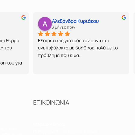
Αλεξάνδρα Κυριάκου
3 μήνες πριν
σω θερμα 
Εξαιρετικός γιατρός τον συνιστώ 
η του 
ανεπιφύλακτα με βοήθησε πολύ με το 
πρόβλημα που είχα.
η του για 
σ που ειχα 
αι παλι 
ΕΠΙΚΟΙΝΩΝΙΑ
Ιατρείο Αθήνας
ας στην
Πυθαγόρα 3 - Χολαργός Αθήνα
διηθητικού