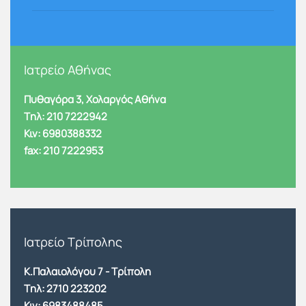
Ιατρείο Αθήνας
Πυθαγόρα 3, Χολαργός Αθήνα
Tηλ: 210 7222942
Κιν: 6980388332
fax: 210 7222953
Ιατρείο Τρίπολης
Κ.Παλαιολόγου 7 - Τρίπολη
Tηλ:
2710 223202
Κιν:
6983488485