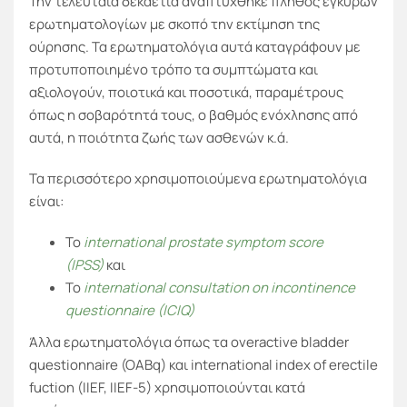
Την τελευταία δεκαετία αναπτύχθηκε πλήθος έγκυρων
ερωτηματολογίων με σκοπό την εκτίμηση της
ούρησης. Τα ερωτηματολόγια αυτά καταγράφουν με
προτυποποιημένο τρόπο τα συμπτώματα και
αξιολογούν, ποιοτικά και ποσοτικά, παραμέτρους
όπως η σοβαρότητά τους, ο βαθμός ενόχλησης από
αυτά, η ποιότητα ζωής των ασθενών κ.ά.
Τα περισσότερο χρησιμοποιούμενα ερωτηματολόγια
είναι:
Το
international prostate symptom score
(IPSS)
και
Το
international consultation on incontinence
questionnaire (ICIQ)
Άλλα ερωτηματολόγια όπως τα overactive bladder
questionnaire (OABq) και international index of erectile
fuction (IIEF, IIEF-5) χρησιμοποιούνται κατά