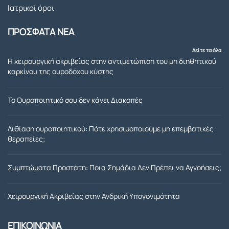
Ιατρικοί όροι
παρέ
για 
χει 
την 
ΠΡΟΣΦΑΤΑ ΝΕΑ
όλο 
αντιμ
αυτό 
ετωπι
Δείτε τα όλα
τον 
ση 
Η χειρουργική ακριβείας στην αντιμετώπιση του μη διηθητικού
καρκίνου της ουροδόχου κύστης
καιρό. 
του 
Η 
θεμα
επέμ
τοσ 
Το Ουροποιητικό σου δεν κάνει Διακοπές
βαση 
που 
που 
ειχα 
Λιθίαση ουροποιητικού: Πότε χρησιμοποιούμε μη επεμβατικές
μου 
με 
θεραπείες;
έκανε 
τον 
ήταν 
προσ
Συμπτώματα Προστάτη: Ποια Σημάδια Δεν Πρέπει να Αγνοήσεις;
απόλ
τατη 
υτα 
μου. 
Χειρουργική Ακριβείας στην Ανδρική Υπογονιμότητα
επιτυ
Γιατρ
χής.Σ
ε και 
ΕΠΙΚΟΙΝΩΝΙΑ
ε όλη 
παλι 