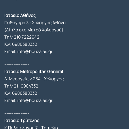
την 
ενα 
διάρκ
μεγαλ
Ιατρείο Αθήνας
ειά 
ο 
Πυθαγόρα 3 - Χολαργός Αθήνα
της 
ευχαρ
(Δίπλα στο Μετρό Χολαργού)
αισθα
ιστω!.
Tηλ:
210 7222942
νόμο
Κιν:
6980388332
υν 
Email: info@bouzalas.gr
απόλ
υτα 
---------------------
ασφα
Ιατρείο Metropolitan General
λής 
Λ. Μεσογείων 264 - Χολαργός
καθώ
Tηλ:
211 9904332
ς ο κ. 
Κιν:
6980388332
Μπου
Email: info@bouzalas.gr
ζαλάς 
και η 
---------------------
εξαιρ
Ιατρείο Τρίπολης
ετική 
Κ.Παλαιολόγου 7 - Τρίπολη