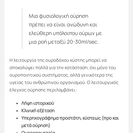
Μια φυσιολογική ούρηση
πρέπει να είναι ανώδυνη και
ελεύθερη υπόλοιπου ούρων με
μια ροή μεταξύ 20-30ml/sec.
Η λειτουργία της ουροδόχου κύστης μπορεί να
αποκαλύψει πολλά για την κατάσταση, όχι μόνο του
ουροποιητικού συστήματος, αλλά γενικότερα της
υγείας του ανθρώπινου οργανισμού. Ο λειτουργικός
έλεγχος ούρησης περιλαμβάνει:
Λήψη ιστορικού
Κλινική εξέταση
Υπερηχογράφημα προστάτη, κύστεως (προ και
μετά ούρηση)
Ουροροομετρία