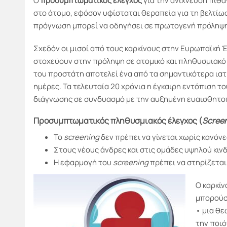
Ο
προσυμπτωματικός έλεγχος
για την ανίχνευση πιθ
στο άτομο, εφόσον υφίσταται θεραπεία για τη βελτίωση
πρόγνωση μπορεί να οδηγήσει σε πρωτογενή πρόληψη
Σχεδόν οι μισοί από τους καρκίνους στην Ευρωπαϊκή
στοχεύουν στην πρόληψη σε ατομικό και πληθυσμιακό
του προστάτη αποτελεί ένα από τα σημαντικότερα ια
ημέρες. Τα τελευταία 20 χρόνια η έγκαιρη εντόπιση 
διάγνωσης σε συνδυασμό με την αυξημένη ευαισθητοπ
Προσυμπτωματικός πληθυσμιακός έλεγχος (
Scree
Το
screening
δεν πρέπει να γίνεται χωρίς κανόνε
Στους νέους άνδρες και στις ομάδες υψηλού κιν
Η εφαρμογή του
screening
πρέπει να στηρίζεται
Ο καρκίν
μπορούσ
• μια θ
την ποι