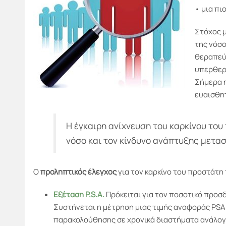
• μια πι
Στόχος μ
της νόσο
θεραπεύσ
υπερθερ
Σήμερα η
ευαισθητ
Η έγκαιρη ανίχνευση του καρκίνου του
νόσο και τον κίνδυνο ανάπτυξης μετα
Ο
προληπτικός έλεγχος
για τον καρκίνο του προστάτη
Εξέταση P.S.A.
Πρόκειται για τον ποσοτικό προσδ
Συστήνεται η μέτρηση μιας τιμής αναφοράς PSA 
παρακολούθησης σε χρονικά διαστήματα ανάλογα