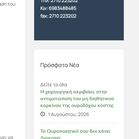
Tηλ:
2710 223202
αση του
Κιν:
6983488485
fax: 2710 223202
Πρόσφατα Νέα
Δείτε τα όλα
Η χειρουργική ακριβείας στην
αντιμετώπιση του μη διηθητικού
καρκίνου της ουροδόχου κύστης
1 Αυγούστου, 2026
Το Ουροποιητικό σου δεν κάνει
νει να
Διακοπές