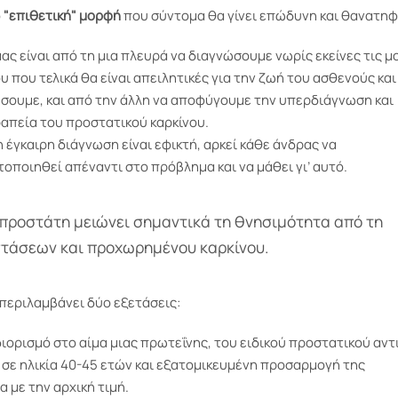
ο
"επιθετική" μορφή
που σύντομα θα γίνει επώδυνη και θανατηφ
ας είναι από τη μια πλευρά να διαγνώσουμε νωρίς εκείνες τις 
υ που τελικά θα είναι απειλητικές για την ζωή του ασθενούς και 
ουμε, και από την άλλη να αποφύγουμε την υπερδιάγνωση και
απεία του προστατικού καρκίνου.
 έγκαιρη διάγνωση είναι εφικτή, αρκεί κάθε άνδρας να
οποιηθεί απέναντι στο πρόβλημα και να μάθει γι’ αυτό.
 προστάτη μειώνει σημαντικά τη θνησιμότητα από τη
στάσεων και προχωρημένου καρκίνου.
 περιλαμβάνει δύο εξετάσεις:
ιορισμό στο αίμα μιας πρωτεΐνης, του ειδικού προστατικού αντ
σε ηλικία 40-45 ετών και εξατομικευμένη προσαρμογή της
 με την αρχική τιμή.