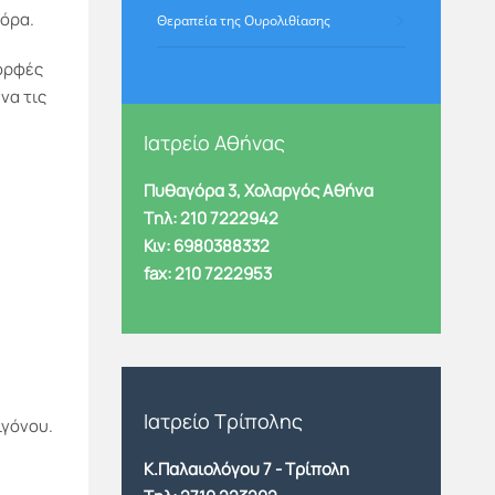
όρα.
Θεραπεία της Ουρολιθίασης
μορφές
να τις
Ιατρείο Αθήνας
Πυθαγόρα 3, Χολαργός Αθήνα
Tηλ: 210 7222942
Κιν: 6980388332
fax: 210 7222953
Ιατρείο Τρίπολης
ιγόνου.
Κ.Παλαιολόγου 7 - Τρίπολη