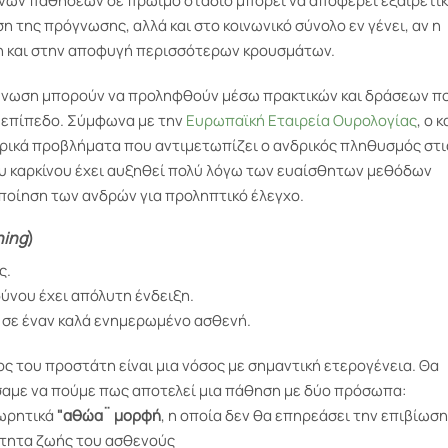
ανών παθήσεων σε πρώιμο στάδιο μπορεί να αποφέρει εξαιρετι
 της πρόγνωσης, αλλά και στο κοινωνικό σύνολο εν γένει, αν η
 και στην αποφυγή περισσότερων κρουσμάτων.
 Ένωση μπορούν να προληφθούν μέσω πρακτικών και δράσεων π
 επίπεδο. Σύμφωνα με την
Ευρωπαϊκή Εταιρεία Ουρολογίας
, ο 
τρικά προβλήματα που αντιμετωπίζει ο ανδρικός πληθυσμός στι
του καρκίνου έχει αυξηθεί πολύ λόγω των ευαίσθητων μεθόδων
οίηση των ανδρών για προληπτικό έλεγχο.
ning
)
ς.
δύνου έχει απόλυτη ένδειξη.
 σε έναν καλά ενημερωμένο ασθενή.
ος του προστάτη είναι μια νόσος με σημαντική ετερογένεια. Θα
αμε να πούμε πως αποτελεί μια πάθηση με δύο πρόσωπα:
εωρητικά
"αθώα¨ μορφή
, η οποία δεν θα επηρεάσει την επιβίωση
ότητα ζωής του ασθενούς