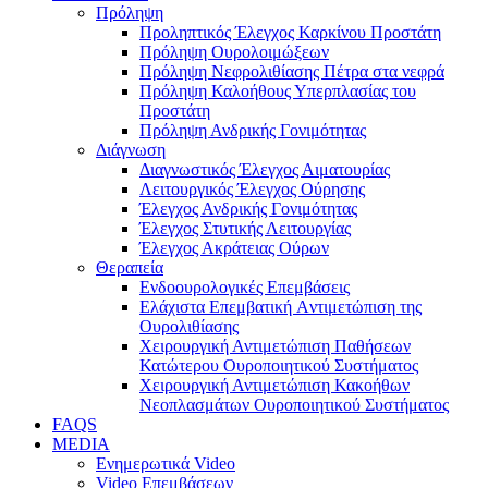
Πρόληψη
Προληπτικός Έλεγχος Καρκίνου Προστάτη
Πρόληψη Ουρολοιμώξεων
Πρόληψη Νεφρολιθίασης Πέτρα στα νεφρά
Πρόληψη Καλοήθους Υπερπλασίας του
Προστάτη
Πρόληψη Ανδρικής Γονιμότητας
Διάγνωση
Διαγνωστικός Έλεγχος Αιματουρίας
Λειτουργικός Έλεγχος Ούρησης
Έλεγχος Ανδρικής Γονιμότητας
Έλεγχος Στυτικής Λειτουργίας
Έλεγχος Ακράτειας Ούρων
Θεραπεία
Ενδοουρολογικές Επεμβάσεις
Ελάχιστα Eπεμβατική Aντιμετώπιση της
Ουρολιθίασης
Χειρουργική Αντιμετώπιση Παθήσεων
Κατώτερου Ουροποιητικού Συστήματος
Χειρουργική Αντιμετώπιση Κακοήθων
Νεοπλασμάτων Ουροποιητικού Συστήματος
FAQS
MEDIA
Ενημερωτικά Video
Video Επεμβάσεων