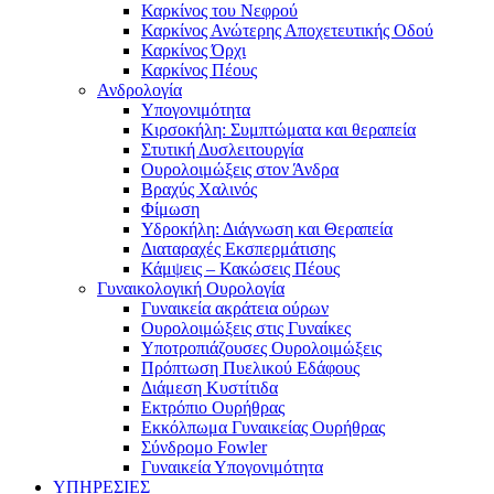
Καρκίνος του Νεφρού
Καρκίνος Ανώτερης Αποχετευτικής Οδού
Καρκίνος Όρχι
Καρκίνος Πέους
Ανδρολογία
Υπογονιμότητα
Κιρσοκήλη: Συμπτώματα και θεραπεία
Στυτική Δυσλειτουργία
Ουρολοιμώξεις στον Άνδρα
Βραχύς Χαλινός
Φίμωση
Υδροκήλη: Διάγνωση και Θεραπεία
Διαταραχές Εκσπερμάτισης
Κάμψεις – Κακώσεις Πέους
Γυναικολογική Ουρολογία
Γυναικεία ακράτεια ούρων
Ουρολοιμώξεις στις Γυναίκες
Υποτροπιάζουσες Ουρολοιμώξεις
Πρόπτωση Πυελικού Εδάφους
Διάμεση Κυστίτιδα
Εκτρόπιο Ουρήθρας
Εκκόλπωμα Γυναικείας Ουρήθρας
Σύνδρομο Fowler
Γυναικεία Υπογονιμότητα
ΥΠΗΡΕΣΙΕΣ