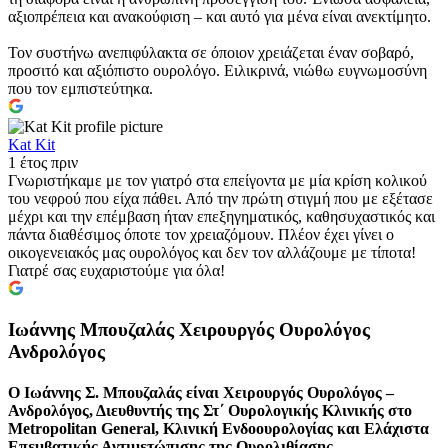
αξιοπρέπεια και ανακούφιση – και αυτό για μένα είναι ανεκτίμητο.
Τον συστήνω ανεπιφύλακτα σε όποιον χρειάζεται έναν σοβαρό,
προσιτό και αξιόπιστο ουρολόγο. Ειλικρινά, νιώθω ευγνωμοσύνη
που τον εμπιστεύτηκα.
Kat Kit
1 έτος πριν
Γνωριστήκαμε με τον γιατρό στα επείγοντα με μία κρίση κολικού
του νεφρού που είχα πάθει. Από την πρώτη στιγμή που με εξέτασε
μέχρι και την επέμβαση ήταν επεξηγηματικός, καθησυχαστικός και
πάντα διαθέσιμος όποτε τον χρειαζόμουν. Πλέον έχει γίνει ο
οικογενειακός μας ουρολόγος και δεν τον αλλάζουμε με τίποτα!
Γιατρέ σας ευχαριστούμε για όλα!
Ιωάννης Μπουζαλάς Χειρουργός Ουρολόγος
Ανδρολόγος
Ο Ιωάννης Σ. Μπουζαλάς είναι Χειρουργός Ουρολόγος –
Ανδρολόγος, Διευθυντής της Στ΄ Ουρολογικής Κλινικής στο
Metropolitan General, Κλινική Ενδοουρολογίας και Ελάχιστα
Επεμβατικής Αντιμετώπισης της Ουρολιθίασης