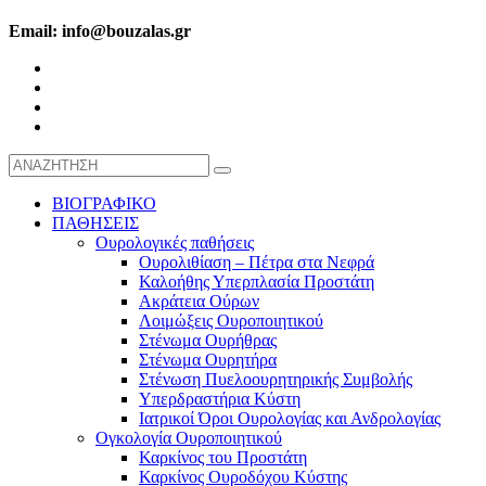
Email: info@bouzalas.gr
ΒΙΟΓΡΑΦΙΚΟ
ΠΑΘΗΣΕΙΣ
Ουρολογικές παθήσεις
Ουρολιθίαση – Πέτρα στα Νεφρά
Καλοήθης Υπερπλασία Προστάτη
Ακράτεια Ούρων
Λοιμώξεις Ουροποιητικού
Στένωμα Ουρήθρας
Στένωμα Ουρητήρα
Στένωση Πυελοουρητηρικής Συμβολής
Υπερδραστήρια Κύστη
Ιατρικοί Όροι Ουρολογίας και Ανδρολογίας
Ογκολογία Ουροποιητικού
Καρκίνος του Προστάτη
Καρκίνος Ουροδόχου Κύστης