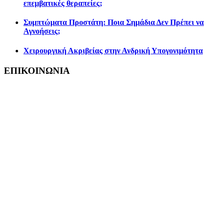
επεμβατικές θεραπείες;
Συμπτώματα Προστάτη: Ποια Σημάδια Δεν Πρέπει να
Αγνοήσεις;
Χειρουργική Ακριβείας στην Ανδρική Υπογονιμότητα
ΕΠΙΚΟΙΝΩΝΙΑ
Ιατρείο Αθήνας
Πυθαγόρα 3 - Χολαργός Αθήνα
(Δίπλα στο Μετρό Χολαργού)
Tηλ:
210 7222942
Κιν:
6980388332
Email: info@bouzalas.gr
---------------------
Ιατρείο Metropolitan General
Λ. Μεσογείων 264 - Χολαργός
Tηλ:
211 9904332
Κιν:
6980388332
Email: info@bouzalas.gr
---------------------