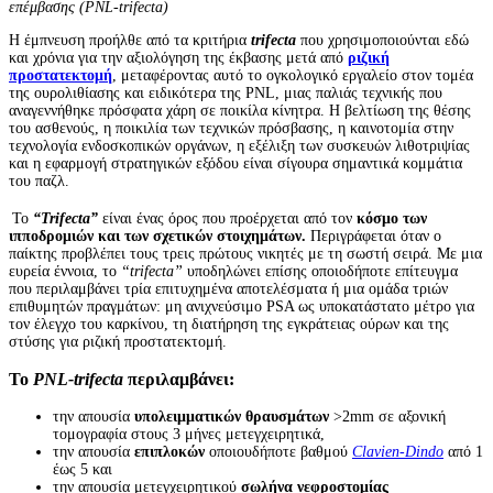
επέμβασης (PNL-trifecta)
Η έμπνευση προήλθε από τα κριτήρια
trifecta
που χρησιμοποιούνται εδώ
και χρόνια για την αξιολόγηση της έκβασης μετά από
ριζική
προστατεκτομή
, μεταφέροντας αυτό το ογκολογικό εργαλείο στον τομέα
της ουρολιθίασης και ειδικότερα της PNL, μιας παλιάς τεχνικής που
αναγεννήθηκε πρόσφατα χάρη σε ποικίλα κίνητρα. Η βελτίωση της θέσης
του ασθενούς, η ποικιλία των τεχνικών πρόσβασης, η καινοτομία στην
τεχνολογία ενδοσκοπικών οργάνων, η εξέλιξη των συσκευών λιθοτριψίας
και η εφαρμογή στρατηγικών εξόδου είναι σίγουρα σημαντικά κομμάτια
του παζλ.
Το
“Trifecta”
είναι ένας όρος που προέρχεται από τον
κόσμο των
ιπποδρομιών και των σχετικών στοιχημάτων.
Περιγράφεται όταν ο
παίκτης προβλέπει τους τρεις πρώτους νικητές με τη σωστή σειρά. Με μια
ευρεία έννοια, το
“trifecta”
υποδηλώνει επίσης οποιοδήποτε επίτευγμα
που περιλαμβάνει τρία επιτυχημένα αποτελέσματα ή μια ομάδα τριών
επιθυμητών πραγμάτων: μη ανιχνεύσιμο PSA ως υποκατάστατο μέτρο για
τον έλεγχο του καρκίνου, τη διατήρηση της εγκράτειας ούρων και της
στύσης για ριζική προστατεκτομή.
Το
PNL-trifecta
περιλαμβάνει:
την απουσία
υπολειμματικών θραυσμάτων
>2mm σε αξονική
τομογραφία στους 3 μήνες μετεγχειρητικά,
την απουσία
επιπλοκών
οποιουδήποτε βαθμού
Clavien-Dindo
από 1
έως 5 και
την απουσία μετεγχειρητικού
σωλήνα νεφροστομίας