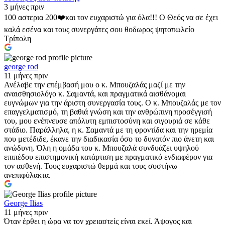
3 μήνες πριν
100 αστερια 200❤️και τον ευχαριστώ για όλα!!! Ο Θεός να σε έχει
καλά εσένα και τους συνεργάτες σου θοδωρος ψητοπωλείο
Τρίπολη
george rod
11 μήνες πριν
Ανέλαβε την επέμβασή μου ο κ. Μπουζαλάς μαζί με την
αναισθησιολόγο κ. Σαμαντά, και πραγματικά αισθάνομαι
ευγνώμων για την άριστη συνεργασία τους. Ο κ. Μπουζαλάς με τον
επαγγελματισμό, τη βαθιά γνώση και την ανθρώπινη προσέγγισή
του, μου ενέπνευσε απόλυτη εμπιστοσύνη και σιγουριά σε κάθε
στάδιο. Παράλληλα, η κ. Σαμαντά με τη φροντίδα και την ηρεμία
που μετέδιδε, έκανε την διαδικασία όσο το δυνατόν πιο άνετη και
ανώδυνη. Όλη η ομάδα του κ. Μπουζαλά συνδυάζει υψηλού
επιπέδου επιστημονική κατάρτιση με πραγματικό ενδιαφέρον για
τον ασθενή. Τους ευχαριστώ θερμά και τους συστήνω
ανεπιφύλακτα.
George Ilias
11 μήνες πριν
Όταν έρθει η ώρα να τον χρειαστείς είναι εκεί. Άψογος και