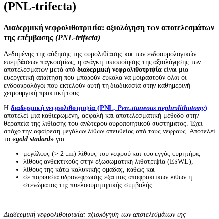
(PNL-trifecta)
Διαδερμική νεφρολιθοτριψία: αξιολόγηση των αποτελεσμάτων
της επέμβασης
(PNL-trifecta)
Δεδομένης της αύξησης της ουρολιθίασης και των ενδοουρολογικών
επεμβάσεων παγκοσμίως, η ανάγκη τυποποίησης της αξιολόγησης των
αποτελεσμάτων μετά από
διαδερμική νεφρολιθοτριψία
είναι μια
ευεργετική απαίτηση που μπορούν εύκολα να μοιραστούν όλοι οι
ενδοουρολόγοι που εκτελούν αυτή τη διαδικασία στην καθημερινή
χειρουργική πρακτική τους.
Η
διαδερμική νεφρολιθοτριψία (PNL,
Percutaneous nephrolithotomy
)
αποτελεί μια καθιερωμένη, ασφαλή και αποτελεσματική μέθοδο στην
θεραπεία της λιθίασης του ανώτερου ουροποιητικού συστήματος. Έχει
στόχο την αφαίρεση μεγάλων λίθων απευθείας από τους νεφρούς. Αποτελεί
το
«
gold stadard
»
για:
μεγάλους (> 2 cm) λίθους του νεφρού και του εγγύς ουρητήρα,
λίθους ανθεκτικούς στην εξωσωματική λιθοτριψία (ESWL),
λίθους της κάτω καλυκικής ομάδας, καθώς και
σε παρουσία υδρονέφρωσης εξαιτίας αποφρακτικών λίθων ή
στενώματος της πυελοουρητηρικής συμβολής
Διαδερμική νεφρολιθοτριψία: αξιολόγηση των αποτελεσμάτων της