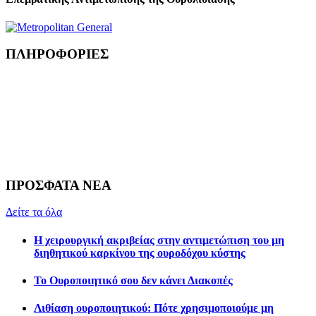
ΠΛΗΡΟΦΟΡΙΕΣ
Χειρουργεία μιας μέρας
Επείγουσες Καταστάσεις στην Ουρολογία
Η Ομάδα μας
Γραφήματα
Αναισθησία - Περιεγχειρητική Ιατρική
Συχνές Ερωτήσεις
Ιατρικοί όροι
ΠΡΟΣΦΑΤΑ ΝΕΑ
Δείτε τα όλα
Η χειρουργική ακριβείας στην αντιμετώπιση του μη
διηθητικού καρκίνου της ουροδόχου κύστης
Το Ουροποιητικό σου δεν κάνει Διακοπές
Λιθίαση ουροποιητικού: Πότε χρησιμοποιούμε μη