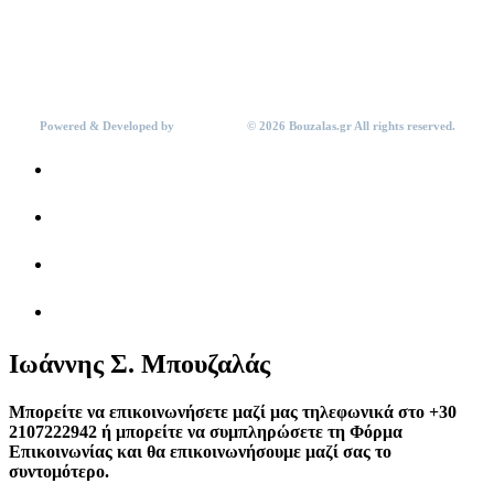
Ιατρείο Τρίπολης
Κ.Παλαιολόγου 7 - Τρίπολη
Tηλ:
2710 223202
Κιν:
6983488485
Email: info@bouzalas.gr
Powered & Developed by
NETFOCUS
© 2026 Bouzalas.gr All rights reserved.
Ιωάννης Σ. Μπουζαλάς
Μπορείτε να επικοινωνήσετε μαζί μας τηλεφωνικά στο
+30
2107222942
ή μπορείτε να συμπληρώσετε τη Φόρμα
Επικοινωνίας και θα επικοινωνήσουμε μαζί σας το
συντομότερο.