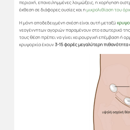
περιοχή, επανειλημμένες λοιμώξεις, η χορήγηση οιστ
έκθεση σε διάφορες ουσίες και η
μικρολιθίαση του όρχ
Η μόνη αποδεδειγμένη σχέση είναι αυτή μεταξύ
κρυψο
νεογέννητων αγοριών παραμένουν στο εσωτερικό της κ
τους θέση πρέπει να γίνει χειρουργική επέμβαση ή ορ
κρυψορχία έχουν
3-15 φορές μεγαλύτερη πιθανότητα 