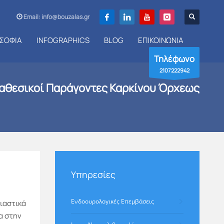
Email: info@bouzalas.gr
ΣΟΦΙΑ
INFOGRAPHICS
BLOG
ΕΠΙΚΟΙΝΩΝΙΑ
Τηλέφωνο
2107222942
ιαθεσικοί Παράγοντες Καρκίνου Όρχεως
Υπηρεσίες
Ενδοουρολογικές Επεμβάσεις
ιαστικά
α στην