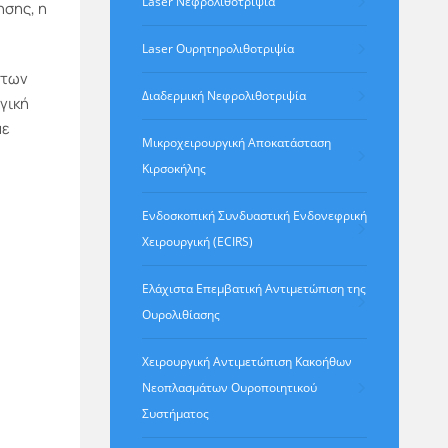
Laser Νεφρολιθοτριψία
ησης, η
Laser Ουρητηρολιθοτριψία
 των
Διαδερμική Νεφρολιθοτριψία
γική
με
Μικροχειρουργική Αποκατάσταση
Κιρσοκήλης
Ενδοσκοπική Συνδυαστική Ενδονεφρική
Χειρουργική (ECIRS)
Ελάχιστα Eπεμβατική Aντιμετώπιση της
Ουρολιθίασης
Χειρουργική Αντιμετώπιση Κακοήθων
Νεοπλασμάτων Ουροποιητικού
Συστήματος