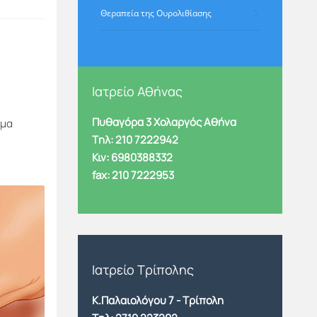
Θεραπεία της Ουρολιθίασης
Ιατρείο Αθήνας
Πυθαγόρα 3 Χολαργός Αθήνα
ιμα
Tηλ: 210 7222942
Κιν: 6980388332
fax: 210 7222953
Ιατρείο Τρίπολης
Κ.Παλαιολόγου 7 - Τρίπολη