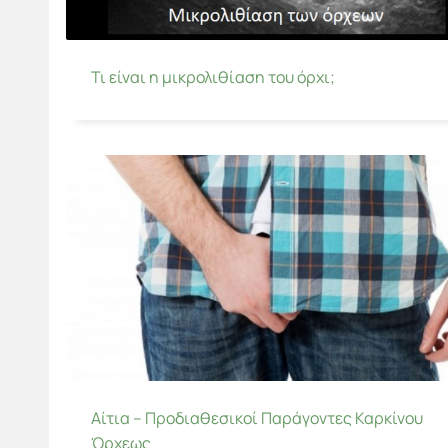
Τι είναι η μικρολιθίαση του όρχι;
Αίτια – Προδιαθεσικοί Παράγοντες Καρκίνου
Όρχεως