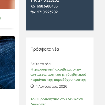
Tηλ:
2710 223202
Κιν:
6983488485
fax: 2710 223202
)
Πρόσφατα νέα
Δείτε τα όλα
Η χειρουργική ακριβείας στην
αντιμετώπιση του μη διηθητικού
καρκίνου της ουροδόχου κύστης
1 Αυγούστου, 2026
Το Ουροποιητικό σου δεν κάνει
Διακοπές