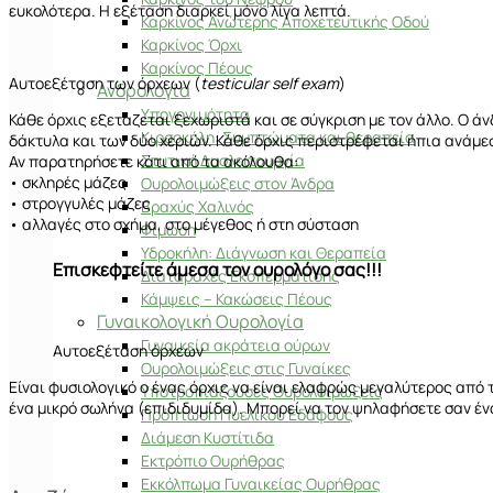
ευκολότερα. Η εξέταση διαρκεί μόνο λίγα λεπτά.
Καρκίνος Ανώτερης Αποχετευτικής Οδού
Καρκίνος Όρχι
Καρκίνος Πέους
Αυτοεξέταση των όρχεων (
testicular self exam
)
Ανδρολογία
Υπογονιμότητα
Κάθε όρχις εξετάζεται ξεχωριστά και σε σύγκριση με τον άλλο. Ο ά
Κιρσοκήλη: Συμπτώματα και θεραπεία
δάκτυλα και των δύο χεριών. Κάθε όρχις περιστρέφεται ήπια ανάμεσ
Στυτική Δυσλειτουργία
Αν παρατηρήσετε κάτι από τα ακόλουθα:
• σκληρές μάζες
Ουρολοιμώξεις στον Άνδρα
• στρογγυλές μάζες
Βραχύς Χαλινός
• αλλαγές στο σχήμα, στο μέγεθος ή στη σύσταση
Φίμωση
Υδροκήλη: Διάγνωση και Θεραπεία
Επισκεφτείτε άμεσα τον ουρολόγο σας!!!
Διαταραχές Εκσπερμάτισης
Κάμψεις – Κακώσεις Πέους
Γυναικολογική Ουρολογία
Γυναικεία ακράτεια ούρων
Αυτοεξέταση όρχεων
Ουρολοιμώξεις στις Γυναίκες
Είναι φυσιολογικό ο ένας όρχις να είναι ελαφρώς μεγαλύτερος από τ
Υποτροπιάζουσες Ουρολοιμώξεις
ένα μικρό σωλήνα (επιδιδυμίδα). Μπορεί να τον ψηλαφήσετε σαν έν
Πρόπτωση Πυελικού Εδάφους
Διάμεση Κυστίτιδα
Εκτρόπιο Ουρήθρας
Εκκόλπωμα Γυναικείας Ουρήθρας