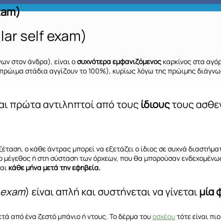
xam)
ar self exam)
ων στον άνδρα), είναι ο
συχνότερα εμφανιζόμενος
καρκίνος στα αγόρ
πρώιμα στάδια αγγίζουν το 100%), κυρίως λόγω της πρώιμης διάγνωσ
ται πρώτα αντιληπτοί από τους
ίδιους
τους ασθενε
ξέταση, ο κάθε άντρας μπορεί να εξετάζει ο ίδιος σε συχνά διαστήμα
στο μέγεθος ή στη σύσταση των όρχεων, που θα μπορούσαν ενδεχομέν
ται
κάθε μήνα μετά την εφηβεία.
f exam
) είναι απλή και συστήνεται να γίνεται
μία 
τά από ένα ζεστό μπάνιο ή ντους. Το δέρμα του
οσχέου
τότε είναι πι