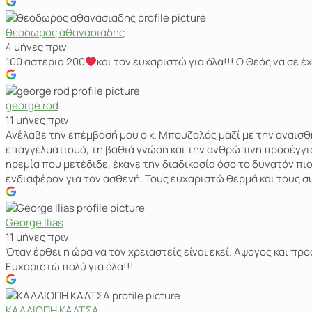
θεοδωρος αθανασιαδης
4 μήνες πριν
100 αστερια 200
και τον ευχαριστώ για όλα!!! Ο Θεός να σε
george rod
11 μήνες πριν
Ανέλαβε την επέμβασή μου ο κ. Μπουζαλάς μαζί με την αναισθ
επαγγελματισμό, τη βαθιά γνώση και την ανθρώπινη προσέγγισ
ηρεμία που μετέδιδε, έκανε την διαδικασία όσο το δυνατόν π
ενδιαφέρον για τον ασθενή. Τους ευχαριστώ θερμά και τους 
George Ilias
11 μήνες πριν
Όταν έρθει η ώρα να τον χρειαστείς είναι εκεί. Άψογος και προ
Ευχαριστώ πολύ για όλα!!!
ΚΑΛΛΙΟΠΗ ΚΑΛΤΣΑ