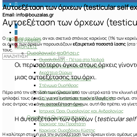
Αυτοεξέταση των όρχεων (testicular self e
Email: info@bouzalas.gr
Αυτοεξέταση των όρχεων (testicul
Ο
καρκίνος του όρχι
αν και σχετικά σπάνιος καρκίνος (1% των καρκίν
ΒΙΟΓΡΑΦΙΚΟ
οι όγκοι των όρχεων παρουσιάζουν
εξαιρετικά ποσοστά ίασης
(στα 
ΠΑΘΗΣΕΙΣ
τους.
Ουρολογικές παθήσεις
Ουρολιθίαση – Πέτρα στα Νεφρά
Οι περισσότεροι όγκοι στους όρχεις γίνον
Καλοήθης Υπερπλασία Προστάτη
Ακράτεια Ούρων
μιας αυτοεξέτασης του όρχι.
Λοιμώξεις Ουροποιητικού
Στένωμα Ουρήθρας
Στένωμα Ουρητήρα
Πέρα από την εξέταση των όρχεων από τον ιατρό κατά την κλινική ε
Στένωση Πυελοουρητηρικής Συμβολής
ψηλαφεί τους όρχεις, για να εντοπίσει τυχόν αλλαγές στο σχήμα, 
ένας άντρας να κάνει αυτοεξέταση όρχεων, αυτή θα πρέπει να γίνε
Υπερδραστήρια Κύστη
Ιατρικοί Όροι Ουρολογίας και Ανδρολογίας
Ογκολογία Ουροποιητικού
Η αυτοεξέταση των όρχεων (
testicular sel
Καρκίνος του Προστάτη
Καρκίνος Ουροδόχου Κύστης
Η καλύτερη στιγμή για την αυτοεξέταση των όρχεων είναι αμέσως με
Καρκίνος του Νεφρού