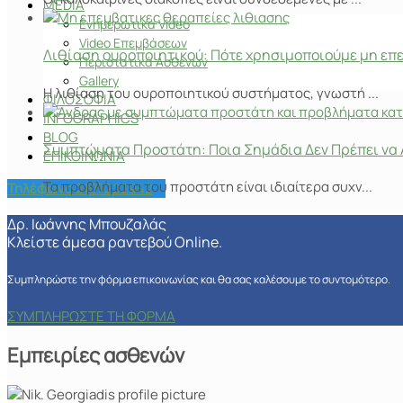
MEDIA
Ενημερωτικά Video
Video Επεμβάσεων
Λιθίαση ουροποιητικού: Πότε χρησιμοποιούμε μη επ
Περιστατικά Ασθενών
Gallery
Η λιθίαση του ουροποιητικού συστήματος, γνωστή ...
ΦΙΛΟΣΟΦΙΑ
INFOGRAPHICS
BLOG
Συμπτώματα Προστάτη: Ποια Σημάδια Δεν Πρέπει να 
ΕΠΙΚΟΙΝΩΝΙΑ
Τα προβλήματα του προστάτη είναι ιδιαίτερα συχν...
Τηλέφωνο
2107222942
Δρ. Ιωάννης Μπουζαλάς
Κλείστε άμεσα ραντεβού Online.
Συμπληρώστε την φόρμα επικοινωνίας και θα σας καλέσουμε το συντομότερο.
ΣΥΜΠΛΗΡΩΣΤΕ ΤΗ ΦΟΡΜΑ
Εμπειρίες ασθενών