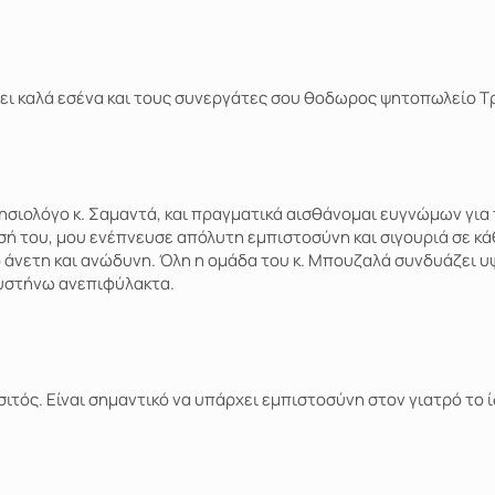
 έχει καλά εσένα και τους συνεργάτες σου θοδωρος ψητοπωλείο Τ
ησιολόγο κ. Σαμαντά, και πραγματικά αισθάνομαι ευγνώμων για 
ή του, μου ενέπνευσε απόλυτη εμπιστοσύνη και σιγουριά σε κάθ
ιο άνετη και ανώδυνη. Όλη η ομάδα του κ. Μπουζαλά συνδυάζει
συστήνω ανεπιφύλακτα.
σιτός. Είναι σημαντικό να υπάρχει εμπιστοσύνη στον γιατρό το ί