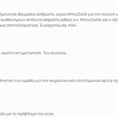
τήμονα και θαυμάσιο άνθρωπο, κύριο Μπουζαλά για την συνεχή υ
ς αισθανόμουν απόλυτα ασφαλής καθώς ο κ. Μπουζαλάς και η εξ
ρως αποτελεσματικοί. Ευχαριστώ και πάλι.
ι σωστή αντιμετώπιση. Τον συνιστώ.
ληκτικη του ομαδα,για την ανιρωπινη και επιστημονικα αρτια π
ολύ με το πρόβλημα που είχα.