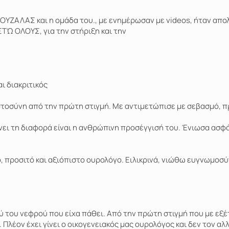
ΥΖΑΛΑΣ και η ομάδα του., με ενημέρωσαν με videos, ήταν απολύ
ΣΤΏ ΟΛΟΥΣ, για την στήριξη και την
ι διακριτικός
στοσύνη από την πρώτη στιγμή. Με αντιμετώπισε με σεβασμό, π
νει τη διαφορά είναι η ανθρώπινη προσέγγισή του. Ένιωσα ασφάλ
 προσιτό και αξιόπιστο ουρολόγο. Ειλικρινά, νιώθω ευγνωμοσύ
ού του νεφρού που είχα πάθει. Από την πρώτη στιγμή που με εξ
Πλέον έχει γίνει ο οικογενειακός μας ουρολόγος και δεν τον αλ