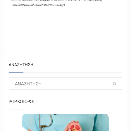
extracorporeal shock wave therapy
)
ΑΝΑΖΉΤΗΣΗ
ΙΑΤΡΙΚΟΊ ΌΡΟΙ