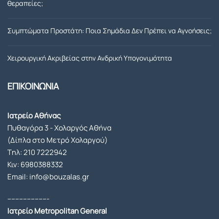
μου 
με 
θεραπείες;
έκανε 
τον 
ήταν 
προσ
Συμπτώματα Προστάτη: Ποια Σημάδια Δεν Πρέπει να Αγνοήσεις;
απόλ
τατη 
υτα 
μου. 
Χειρουργική Ακριβείας στην Ανδρική Υπογονιμότητα
επιτυ
Γιατρ
χής.Σ
ε και 
ΕΠΙΚΟΙΝΩΝΙΑ
ε όλη 
παλι 
την 
ενα 
διάρκ
μεγαλ
Ιατρείο Αθήνας
ειά 
ο 
Πυθαγόρα 3 - Χολαργός Αθήνα
της 
ευχαρ
(Δίπλα στο Μετρό Χολαργού)
αισθα
ιστω!.
Tηλ:
210 7222942
νόμο
Κιν:
6980388332
υν 
Email: info@bouzalas.gr
απόλ
υτα 
---------------------
ασφα
Ιατρείο Metropolitan General
λής 