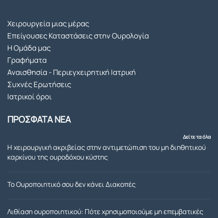
για 
και 
θο
την 
επιστ
ρος 
Χειρουργεία μιας μέρας
συνεχ
ημονι
ψητ
Επείγουσες Καταστάσεις στην Ουρολογία
ή 
κα 
πωλ
Η Ομάδα μας
υποσ
αρτια 
ο 
Γραφήματα
τήριξ
προσ
Τρί
Αναισθησία - Περιεγχειρητική Ιατρική
η που 
εγγισ
λη
Συχνές Ερωτήσεις
μου 
η του 
Ιατρικοί όροι
παρέ
για 
χει 
την 
ΠΡΟΣΦΑΤΑ ΝΕΑ
όλο 
αντιμ
αυτό 
ετωπι
Δείτε τα όλα
τον 
ση 
Η χειρουργική ακριβείας στην αντιμετώπιση του μη διηθητικού
καρκίνου της ουροδόχου κύστης
καιρό. 
του 
Η 
θεμα
επέμ
τοσ 
Το Ουροποιητικό σου δεν κάνει Διακοπές
βαση 
που 
που 
ειχα 
Λιθίαση ουροποιητικού: Πότε χρησιμοποιούμε μη επεμβατικές