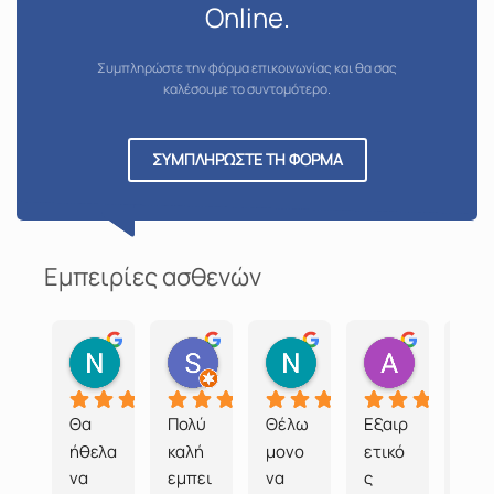
Online.
Συμπληρώστε την φόρμα επικοινωνίας και θα σας
καλέσουμε το συντομότερο.
ΣΥΜΠΛΗΡΩΣΤΕ ΤΗ ΦΟΡΜΑ
Εμπειρίες ασθενών
Nik. Georgiadis
Spy Asdra
Νίκος Μπόλκας
Αλεξάνδρ
3 μήνες πριν
3 μήνες πριν
3 μήνες πριν
3 μήνες πρι
Θα 
Πολύ 
Θέλω 
Εξαιρ
100 
ήθελα 
καλή 
μονο 
ετικό
αστ
να 
εμπει
να 
ς 
ια 