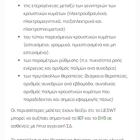
της ετερογένειας μεταξύ των γεννητριών των
κρουστικών κυμάτων (ηλεκτροϋδραυλικά,
ηλεκτρομαγνητικά, πιεζοηλεκτρικά και
ηλεκτροπνευματικά).
του τύπου παρεχόμενων κρουστικών κυμάτων
(εστιασμένα, γραμμικά, ημιεστιασμένα και μη
εστιασμένα).
των παραμέτρων ρύθμισης (π.χ. πυκνότητα ροής
ενέργειας και αριθμός παλμών ανά συνεδρία)
των πρωτόκολλων θεραπείας (διάρκεια θεραπείας,
αριθμός συνεδριών ανά εβδομάδα, συνολικός
αριθμός παλμών κρουστικών κυμάτων που
παραδίδονται και σημεία εφαρμογής πέους)
Οι περισσότερες μελέτες έχουν δείξει ότι το LiESWT
μπορεί να αυξήσει σημαντικά το
IIEF
και το
EHS
σε
ασθενείς με ήπια αγγειακή ΣΔ.
Το αποτέλεσμα της θεραπείας φαίνεται να είναι κλινικά