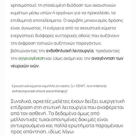
χρησιμοποιεί τη στοχευμένη διάδοση των ακουστικών
κυμάτων μέσω ιστών ή οργάνων για να προκαλέσει τα
επιθυμητά αποτελέσματα. Ο ακριβής μηχανισμός δράσης
είναι άγνωστος. Η ενέργεια από τα ακουστικά κύματα
ενεργοποιεί διάφορες κυτταρικές οδούς που αυξάνουν
την έκφραση τοπικών αυξητικών παραγόντων,
βελτιώνοντας την
ενδοθηλιακή λειτουργία
, προάγοντας
την
αγγειογένεση
και ίσως ακόμη και την
αναγέννηση των
νευρικών ινών
.
Κρουστικά κύματα χαμηλής έντασης (Li-ESWT,
low intensity
extracorporeal shock wave therapy
)
Συνολικά, αρκετές μελέτες έχουν δείξει ευεργετική
επίδραση στη στυτική λειτουργία που αναφέρεται
από τον ασθενή. Τα δεδομένα όμως από
μελλοντικές τυχαιοποιημένες δοκιμές είναι
αντικρουόμενα και πολλά ερωτήματα παραμένουν
προς απάντηση, ιδίως λόγω: