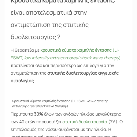
Κρουστικά κύματα χαμηλής έντασης:
είναι αποτελεσματικά στην
αντιμετώπιση της στυτικής
δυσλειτουργίας ?
Η θεραπεία με
κρουστικά κύματα χαμηλής έντασης
(Li-
ESWT,
l
ow intensity extracorporeal shock wave therapy
)
προτείνεται όλο και περισσότερο ως επιλογή για την
αντιμετώπιση της
στυτικής δυσλειτουργίας αγγειακής
αιτιολογίας
.
Κρουστικά κύματα χαμηλής έντασης (Li-ESWT,
low intensity
extracorporeal shock wave therapy
)
Περίπου το
30%
όλων των ανδρών ηλικίας μεγαλύτερης
των 40 ετών παρουσιάζει
στυτική δυσλειτουργία
(ΣΔ). Ο
επιπολασμός της νόσου αυξάνεται με την ηλικία. Η
κατάσταση αυτή μπορεί να έχει σημαντικές αρνητικές