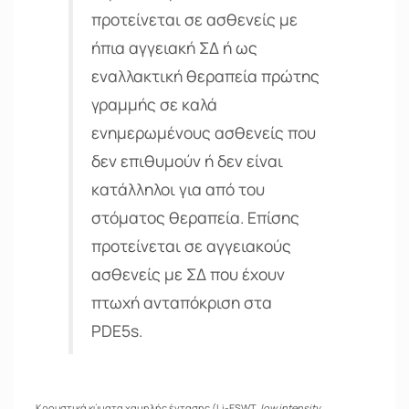
προτείνεται σε ασθενείς με
ήπια αγγειακή ΣΔ ή ως
εναλλακτική θεραπεία πρώτης
γραμμής σε καλά
ενημερωμένους ασθενείς που
δεν επιθυμούν ή δεν είναι
κατάλληλοι για από του
στόματος θεραπεία. Επίσης
προτείνεται σε αγγειακούς
ασθενείς με ΣΔ που έχουν
πτωχή ανταπόκριση στα
PDE5s.
Κρουστικά κύματα χαμηλής έντασης (Li-ESWT,
low intensity