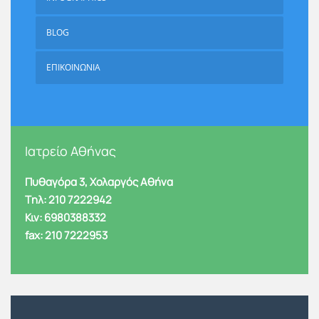
BLOG
ΕΠΙΚΟΙΝΩΝΙΑ
Ιατρείο Αθήνας
Πυθαγόρα 3, Χολαργός Αθήνα
Tηλ: 210 7222942
Κιν: 6980388332
fax: 210 7222953