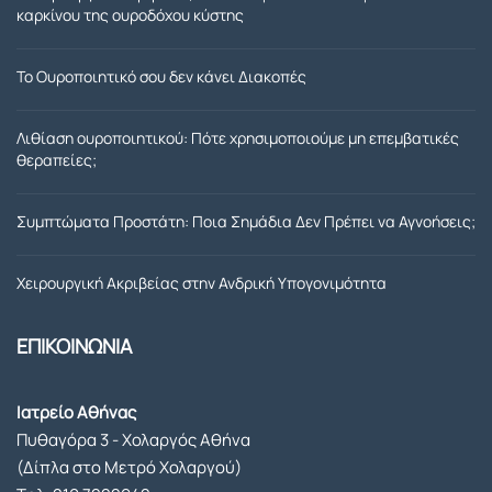
καρκίνου της ουροδόχου κύστης
καιρό. 
του 
Η 
θεμα
επέμ
τοσ 
Το Ουροποιητικό σου δεν κάνει Διακοπές
βαση 
που 
που 
ειχα 
Λιθίαση ουροποιητικού: Πότε χρησιμοποιούμε μη επεμβατικές
μου 
με 
θεραπείες;
έκανε 
τον 
ήταν 
προσ
Συμπτώματα Προστάτη: Ποια Σημάδια Δεν Πρέπει να Αγνοήσεις;
απόλ
τατη 
υτα 
μου. 
Χειρουργική Ακριβείας στην Ανδρική Υπογονιμότητα
επιτυ
Γιατρ
χής.Σ
ε και 
ΕΠΙΚΟΙΝΩΝΙΑ
ε όλη 
παλι 
την 
ενα 
διάρκ
μεγαλ
Ιατρείο Αθήνας
ειά 
ο 
Πυθαγόρα 3 - Χολαργός Αθήνα
της 
ευχαρ
(Δίπλα στο Μετρό Χολαργού)
αισθα
ιστω!.