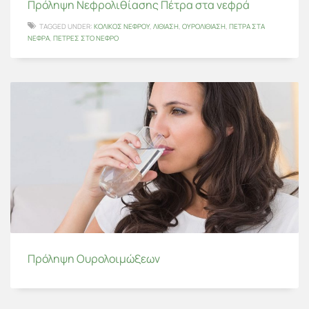
Πρόληψη Νεφρολιθίασης Πέτρα στα νεφρά
TAGGED UNDER:
ΚΟΛΙΚΌΣ ΝΕΦΡΟΎ
,
ΛΙΘΊΑΣΗ
,
ΟΥΡΟΛΙΘΊΑΣΗ
,
ΠΈΤΡΑ ΣΤΑ
ΝΕΦΡΆ
,
ΠΈΤΡΕΣ ΣΤΟ ΝΕΦΡΌ
Πρόληψη Ουρολοιμώξεων