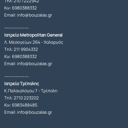
Tηλ:
210 7222942
νόμο
Κιν:
6980388332
υν 
Email: info@bouzalas.gr
απόλ
υτα 
---------------------
ασφα
Ιατρείο Metropolitan General
λής 
Λ. Μεσογείων 264 - Χολαργός
καθώ
Tηλ:
211 9904332
ς ο κ. 
Κιν:
6980388332
Μπου
Email: info@bouzalas.gr
ζαλάς 
και η 
---------------------
εξαιρ
Ιατρείο Τρίπολης
ετική 
Κ.Παλαιολόγου 7 - Τρίπολη
αναισ
Tηλ:
2710 223202
θησιο
Κιν:
6983488485
λόγος 
Email: info@bouzalas.gr
κυρία 
Σαμα