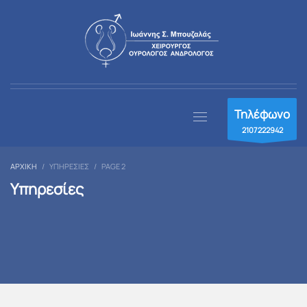
Τηλέφωνο
2107222942
ΑΡΧΙΚΉ
ΥΠΗΡΕΣΊΕΣ
PAGE 2
Υπηρεσίες