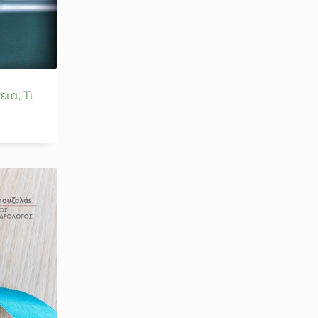
εια; Τι