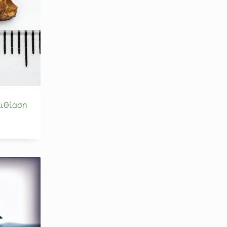
λιθίαση