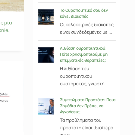
Το Ουροποιητικό σου δεν
κάνει Διακοπές
ς μία
Οι καλοκαιρινές διακοπές
onie.
είναι συνδεδεμένες με ...
Λιθίαση ουροποιητικού:
Πότε χρησιμοποιούμε μη
επεμβατικές θεραπείες;
Η λιθίαση του
ουροποιητικού
συστήματος, γνωστή ...
Συμπτώματα Προστάτη: Ποια
Σημάδια Δεν Πρέπει να
Αγνοήσεις;
Τα προβλήματα του
προστάτη είναι ιδιαίτερα