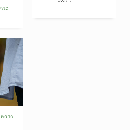
συχν...
 για
υνά το