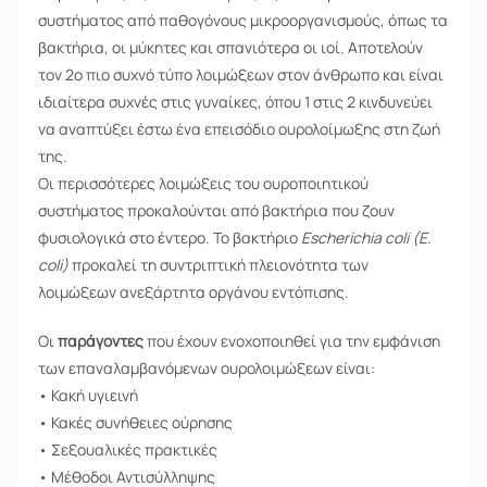
συστήματος από παθογόνους μικροοργανισμούς, όπως τα
βακτήρια, οι μύκητες και σπανιότερα οι ιοί. Αποτελούν
τον 2ο πιο συχνό τύπο λοιμώξεων στον άνθρωπο και είναι
ιδιαίτερα συχνές στις γυναίκες, όπου 1 στις 2 κινδυνεύει
να αναπτύξει έστω ένα επεισόδιο ουρολοίμωξης στη ζωή
της.
Οι περισσότερες λοιμώξεις του ουροποιητικού
συστήματος προκαλούνται από βακτήρια που ζουν
φυσιολογικά στο έντερο. Το βακτήριο
Escherichia coli (E.
coli)
προκαλεί τη συντριπτική πλειονότητα των
λοιμώξεων ανεξάρτητα οργάνου εντόπισης.
Οι
παράγοντες
που έχουν ενοχοποιηθεί για την εμφάνιση
των επαναλαμβανόμενων ουρολοιμώξεων είναι:
• Κακή υγιεινή
• Κακές συνήθειες ούρησης
• Σεξουαλικές πρακτικές
• Μέθοδοι Αντισύλληψης