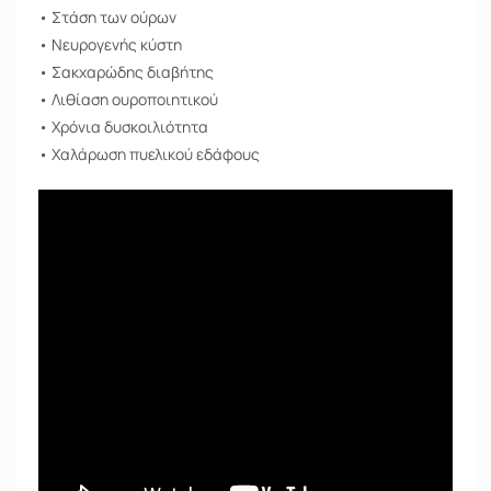
• Στάση των ούρων
• Νευρογενής κύστη
• Σακχαρώδης διαβήτης
• Λιθίαση ουροποιητικού
• Χρόνια δυσκοιλιότητα
• Χαλάρωση πυελικού εδάφους