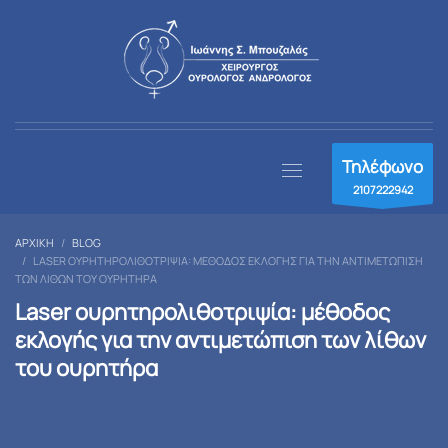
Τηλέφωνο
2107222942
ΑΡΧΙΚΉ
BLOG
LASER ΟΥΡΗΤΗΡΟΛΙΘΟΤΡΙΨΊΑ: ΜΈΘΟΔΟΣ ΕΚΛΟΓΉΣ ΓΙΑ ΤΗΝ ΑΝΤΙΜΕΤΏΠΙΣΗ
ΤΩΝ ΛΊΘΩΝ ΤΟΥ ΟΥΡΗΤΉΡΑ
Laser ουρητηρολιθοτριψία: μέθοδος
εκλογής για την αντιμετώπιση των λίθων
του ουρητήρα