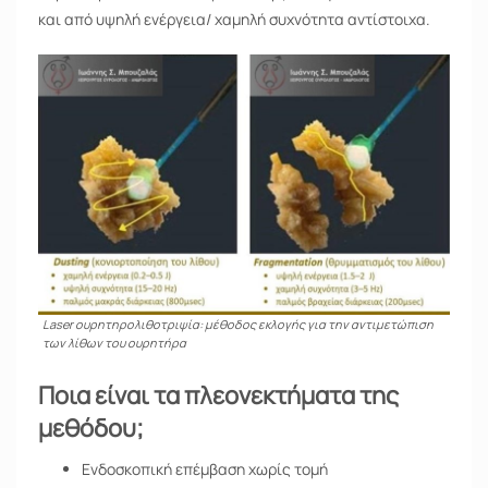
και από υψηλή ενέργεια/ χαμηλή συχνότητα αντίστοιχα.
Laser ουρητηρολιθοτριψία: μέθοδος εκλογής για την αντιμετώπιση
των λίθων του ουρητήρα
Ποια είναι τα πλεονεκτήματα της
μεθόδου;
Ενδοσκοπική επέμβαση χωρίς τομή