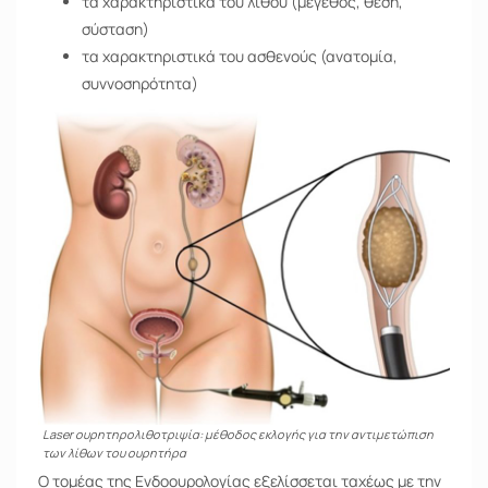
τα χαρακτηριστικά του λίθου (μέγεθος, θέση,
σύσταση)
τα χαρακτηριστικά του ασθενούς (ανατομία,
συννοσηρότητα)
Laser ουρητηρολιθοτριψία: μέθοδος εκλογής για την αντιμετώπιση
των λίθων του ουρητήρα
Ο τομέας της Ενδοουρολογίας εξελίσσεται ταχέως με την