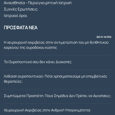
Αναισθησία - Περιεγχειρητική Ιατρική
η που 
εγγισ
λη
Συχνές Ερωτήσεις
μου 
η του 
Ιατρικοί όροι
παρέ
για 
χει 
την 
ΠΡΟΣΦΑΤΑ ΝΕΑ
όλο 
αντιμ
αυτό 
ετωπι
Δείτε τα όλα
τον 
ση 
Η χειρουργική ακριβείας στην αντιμετώπιση του μη διηθητικού
καρκίνου της ουροδόχου κύστης
καιρό. 
του 
Η 
θεμα
επέμ
τοσ 
Το Ουροποιητικό σου δεν κάνει Διακοπές
βαση 
που 
που 
ειχα 
Λιθίαση ουροποιητικού: Πότε χρησιμοποιούμε μη επεμβατικές
μου 
με 
θεραπείες;
έκανε 
τον 
ήταν 
προσ
Συμπτώματα Προστάτη: Ποια Σημάδια Δεν Πρέπει να Αγνοήσεις;
απόλ
τατη 
υτα 
μου. 
Χειρουργική Ακριβείας στην Ανδρική Υπογονιμότητα
επιτυ
Γιατρ