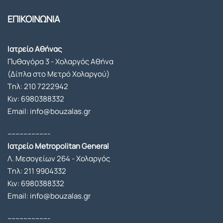
χής.Σ
ε και 
ΕΠΙΚΟΙΝΩΝΙΑ
ε όλη 
παλι 
την 
ενα 
διάρκ
μεγαλ
Ιατρείο Αθήνας
ειά 
ο 
Πυθαγόρα 3 - Χολαργός Αθήνα
της 
ευχαρ
(Δίπλα στο Μετρό Χολαργού)
αισθα
ιστω!.
Tηλ:
210 7222942
νόμο
Κιν:
6980388332
υν 
Email: info@bouzalas.gr
απόλ
υτα 
---------------------
ασφα
Ιατρείο Metropolitan General
λής 
Λ. Μεσογείων 264 - Χολαργός
καθώ
Tηλ:
211 9904332
ς ο κ. 
Κιν:
6980388332
Μπου
Email: info@bouzalas.gr
ζαλάς 
και η 
---------------------