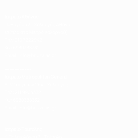
ς κυρία 
Σαμαντά 
ήταν 
Ιατρείο Αθήνας
διαρκώς 
Πυθαγόρα 3 - Χολαργός Αθήνα
δίπλα 
(Δίπλα στο Μετρό Χολαργού)
μου. 
Tηλ:
210 7222942
Στην 
Κιν:
6980388332
συνέχει
Email: info@bouzalas.gr
α 
παρέμει
---------------------
ναν 
Ιατρείο Metropolitan General
πάντα 
Λ. Μεσογείων 264 - Χολαργός
υποστηρ
Tηλ:
211 9904332
ικτικοί 
Κιν:
6980388332
και 
Email: info@bouzalas.gr
πλήρως 
---------------------
αποτελε
Ιατρείο Τρίπολης
σματικοί
Κ.Παλαιολόγου 7 - Τρίπολη
. 