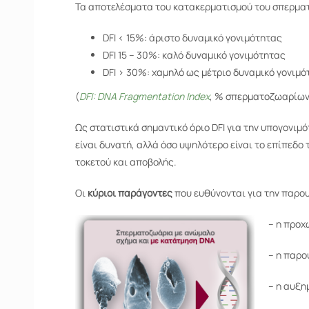
Τα αποτελέσματα του κατακερματισμού του σπερματ
DFI < 15%: άριστο δυναμικό γονιμότητας
DFI 15 – 30%: καλό δυναμικό γονιμότητας
DFI > 30%: χαμηλό ως μέτριο δυναμικό γονιμό
(
DFI
:
DNA
Fragmentation
Index
, % σπερματοζωαρίων
Ως στατιστικά σημαντικό όριο DFI για την υπογονιμ
είναι δυνατή, αλλά όσο υψηλότερο είναι το επίπεδο
τοκετού και αποβολής.
Οι
κύριοι παράγοντες
που ευθύνονται για την παρο
– η προχ
– η παρο
– η αυξη