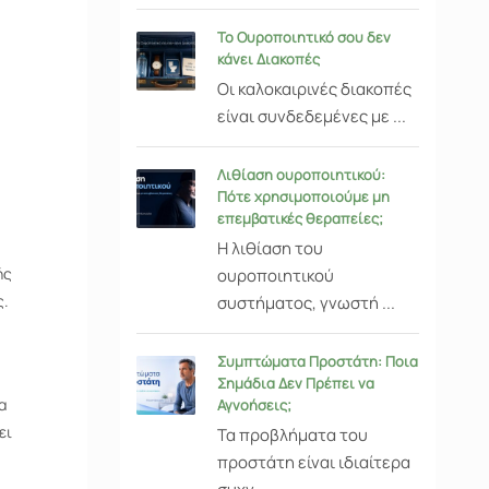
Το Ουροποιητικό σου δεν
κάνει Διακοπές
Οι καλοκαιρινές διακοπές
είναι συνδεδεμένες με ...
Λιθίαση ουροποιητικού:
Πότε χρησιμοποιούμε μη
επεμβατικές θεραπείες;
Η λιθίαση του
ής
ουροποιητικού
ς.
συστήματος, γνωστή ...
Συμπτώματα Προστάτη: Ποια
Σημάδια Δεν Πρέπει να
α
Αγνοήσεις;
ει
Τα προβλήματα του
προστάτη είναι ιδιαίτερα