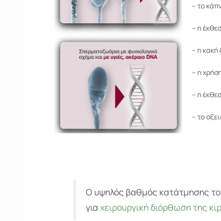
– το κάπ
– η έκθε
– η κακή
– η χρήσ
– η έκθε
– το οξε
Ο υψηλός βαθμός κατάτμησης το
για
χειρουργική διόρθωση της κι