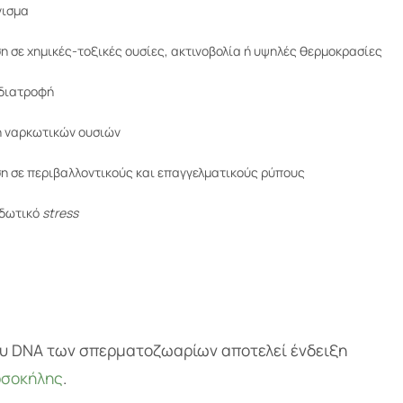
νισμα
ση σε χημικές-τοξικές ουσίες, ακτινοβολία ή υψηλές θερμοκρασίες
 διατροφή
η ναρκωτικών ουσιών
ση σε περιβαλλοντικούς και επαγγελματικούς ρύπους
ιδωτικό
stress
υ DNA των σπερματοζωαρίων αποτελεί ένδειξη
ρσοκήλης
.