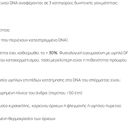
ικού DNA αναφέρονται σε 3 κατηγορίες δυνητικής γονιμότητας:
τητας
 που περιέχουν κατεστραμμένο DNA)
ότητα έχει καθιερωθεί το
> 30%
. Φυσιολογική εγκυμοσύνη με υψηλό DF
 του κατακερματισμού, τόσο μεγαλύτερη είναι η πιθανότητα πρόωρου
υσία υψηλών επιπέδων κατάτμησης στο DNA του σπέρματος είναι:
ωρημένη ηλικία του άνδρα (περίπου >50 έτη)
υσία κιρσοκήλης, καρκίνου όρχεων ή φλεγμονής ή υψηλού πυρετού
μένη θερμοκρασία των όρχεων