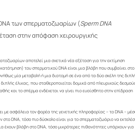
 DNA των σπερματοζωαρίων (
Sperm
DNA
εξέταση στην απόφαση χειρουργικής
τοζωαρίων αποτελεί μια σχετικά νέα εξέταση για την εκτίμηση
(κατάτμηση) του σπερματικού DNA είναι μια βλάβη που συμβαίνει στο
υνήθως μία μεταβολή ή μια διατομή σε ένα από τα δύο σκέλη της διπλ
ς διπλής έλικας, που σταθεροποιείται δομικά από πλευρικούς δεσμού
σταθής και το σπέρμα ενδέχεται να γίνει πιο ευαίσθητο στην επίδραση
ι με ασφάλεια τον φορέα της γενετικής πληροφορίας – το DNA – μέσ
 στο DNA, τόσο πιο δύσκολο είναι για το σπερματοζωάριο να εκτελέσ
α έχουν βλάβη στο DNA, τόσο μικρότερες πιθανότητες υπάρχουν για