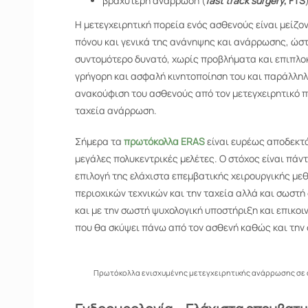
βραχύτερη ανάρρωση (
fast track surgery
, FTS
Η μετεγχειρητική πορεία ενός ασθενούς είναι μείζο
πόνου και γενικά της ανάνηψης και ανάρρωσης, ώστ
συντομότερο δυνατό, χωρίς προβλήματα και επιπλοκ
γρήγορη και ασφαλή κινητοποίηση του και παράλληλ
ανακούφιση του ασθενούς από τον μετεγχειρητικό π
ταχεία ανάρρωση.
Σήμερα τα
πρωτόκολλα ERAS
είναι ευρέως αποδεκτά
μεγάλες πολυκεντρικές μελέτες. Ο στόχος είναι πάν
επιλογή της ελάχιστα επεμβατικής χειρουργικής με
περιοχικών τεχνικών και την ταχεία αλλά και σωστή
και με την σωστή ψυχολογική υποστήριξη και επικο
που θα σκύψει πάνω από τον ασθενή καθώς και την 
Πρωτόκολλα ενισχυμένης μετεγχειρητικής ανάρρωσης σε 