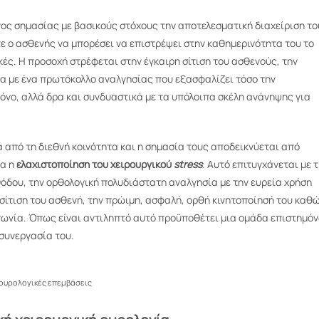
)
νος σημασίας με βασικούς στόχους την αποτελεσματική διαχείριση το
ε ο ασθενής να μπορέσει να επιστρέψει στην καθημερινότητα του το
ές. Η προσοχή στρέφεται στην έγκαιρη σίτιση του ασθενούς, την
α με ένα πρωτόκολλο αναλγησίας που εξασφαλίζει τόσο την
όνο, αλλά δρα και συνδυαστικά με τα υπόλοιπα σκέλη ανάνηψης για
 από τη διεθνή κοινότητα και η σημασία τους αποδεικνύεται από
τα η
ελαχιστοποίηση του χειρουργικού
stress
. Αυτό επιτυγχάνεται με 
θόδου, την ορθολογική πολυδιάστατη αναλγησία με την ευρεία χρήση
 σίτιση του ασθενή, την πρώιμη, ασφαλή, ορθή κινητοποίησή του καθ
ινωνία. Όπως είναι αντιληπτό αυτό προϋποθέτει μια ομάδα επιστημό
συνεργασία του.
ουρολογικές επεμβάσεις