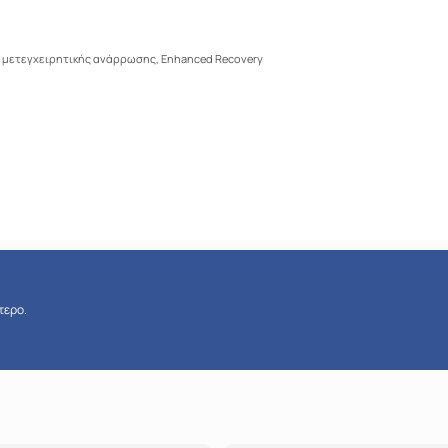
 μετεγχειρητικής ανάρρωσης, Enhanced Recovery
τερο.