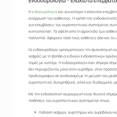
Ενδοουρολογία
–
Ελάχιστα επεμβατι
Η
ενδοουρολογία
και γενικότερα η ελάχιστα επεμβατ
ανάρρωση του ασθενούς. Η χρήση της ενδοσκοπικής
για επεμβάσεις του ουροποιητικού συστήματος συντε
κινητοποίηση. Τα οφέλη από τη φροντίδα των ασθε
πολλαπλά. Αφορούν τόσο τους ασθενείς όσο και τα 
Οι ενδοουρολόγοι χρησιμοποιούν την φυσιολογική α
νεφροί) με τη βοήθεια ειδικών ενδοσκοπικών οργάν
τομές με νυστέρι. Η ενδοουρολογία έχει σήμερα σημ
δεν περιορίζονται μόνο στην ουρήθρα, στον προστάτ
προδιαγραφών σε συνδυασμό με τη μείωση του μεγέθ
ουροποιητικό, διουρηθρικά, αλλά και διαδερμικά, 
Με την ενδοσκοπική χειρουργική είναι δυνατό σήμερ
παθήσεις του ουροποιητικού συστήματος όπως:
Λιθίαση νεφρών, ουρητήρων και ουροδόχου κ