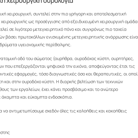
κή χειρουργική ουρολογία
ική χειρουργική, συντελεί στην πιο γρήγορη και αποτελεσματική
 χειρουργικής ως προσέγγισης από εξειδικευμένη χειρουργική ομάδα
λεί σε λιγότερο μετεγχειρητικό πόνο και συγχρόνως πιο ταχεία
νών βάσει πρωτοκόλλων ενισχυμένης μετεγχειρητικής ανάρρωσης είνα
ιδρύματα υγειονομικής περίθαλψης.
νατομική οδό του σώματος (ουρήθρα, ουροδόχος κύστη, ουρητήρες,
ων που επεξεργάζονται ψηφιακά την εικόνα, αποφεύγοντας έτσι τις
αντικές εφαρμογές, τόσο διαγνωστικές όσο και θεραπευτικές, οι οποί
η και στην ουροδόχο κύστη. Η διαρκής βελτίωση των τεχνικών
ους των εργαλείων, έχει κάνει προσβάσιμο και το ανώτερο
με άκαμπτα και εύκαμπτα ενδοσκόπια.
α να αντιμετωπίσουμε σχεδόν όλες τις καλοήθεις και κακοήθεις
ύστης