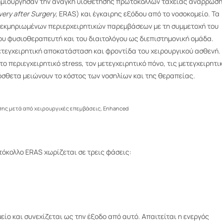
δημιούργησαν την ανάγκη υιοθέτησης πρωτοκόλλων ταχείας ανάρρωσ
ery after Surgery
, ERAS) και έγκαιρης εξόδου από το νοσοκομείο. Τα
εκμηριωμένων περιερχειρητικών παρεμβάσεων µε τη συμμετοχή του
του φυσιοθεραπευτή και του διαιτολόγου ως διεπιστηµονική ομάδα.
τεγχειρητική αποκατάσταση και φροντίδα του χειρουργικού ασθενή.
ο περιεγχειρητικό stress, τον μετεγχειρητικό πόνο, τις μετεγχειρητι
όσθετα μειώνουν το κόστος των νοσηλίων και της θεραπείας.
ς μετά από χειρουργικές επεμβάσεις, Enhanced
όκολλο ERAS χωρίζεται σε τρεις φάσεις:
είο και συνεχίζεται ως την έξοδο από αυτό. Απαιτείται η ενεργός