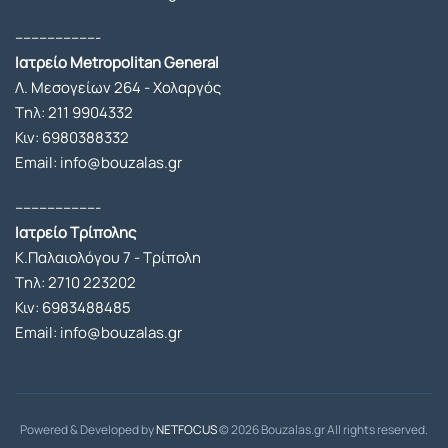
απόλ
υτα 
---------------------
ασφα
Ιατρείο Metropolitan General
λής 
Λ. Μεσογείων 264 - Χολαργός
καθώ
Tηλ:
211 9904332
ς ο κ. 
Κιν:
6980388332
Μπου
Email: info@bouzalas.gr
ζαλάς 
και η 
---------------------
εξαιρ
Ιατρείο Τρίπολης
ετική 
Κ.Παλαιολόγου 7 - Τρίπολη
αναισ
Tηλ:
2710 223202
θησιο
Κιν:
6983488485
λόγος 
Email: info@bouzalas.gr
κυρία 
Σαμα
ντά 
ήταν 
Powered & Developed by
NETFOCUS
© 2026 Bouzalas.gr All rights reserved.