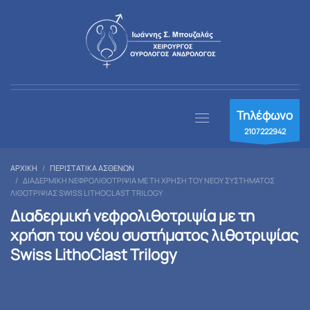
Τηλέφωνο
2107222942
ΑΡΧΙΚΉ
ΠΕΡΙΣΤΑΤΙΚΆ ΑΣΘΕΝΏΝ
ΔΙΑΔΕΡΜΙΚΉ ΝΕΦΡΟΛΙΘΟΤΡΙΨΊΑ ΜΕ ΤΗ ΧΡΉΣΗ ΤΟΥ ΝΈΟΥ ΣΥΣΤΉΜΑΤΟΣ
ΛΙΘΟΤΡΙΨΊΑΣ SWISS LITHOCLAST TRILOGY
Διαδερμική νεφρολιθοτριψία με τη
χρήση του νέου συστήματος λιθοτριψίας
Swiss LithoClast Trilogy