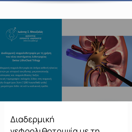
Διαδερμική
νεφρολιθοτριψία με τη