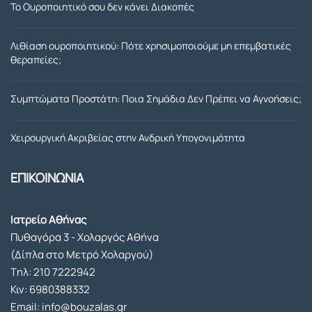
επέμ
τοσ 
Το Ουροποιητικό σου δεν κάνει Διακοπές
βαση 
που 
που 
ειχα 
Λιθίαση ουροποιητικού: Πότε χρησιμοποιούμε μη επεμβατικές
μου 
με 
θεραπείες;
έκανε 
τον 
ήταν 
προσ
Συμπτώματα Προστάτη: Ποια Σημάδια Δεν Πρέπει να Αγνοήσεις;
απόλ
τατη 
υτα 
μου. 
Χειρουργική Ακριβείας στην Ανδρική Υπογονιμότητα
επιτυ
Γιατρ
χής.Σ
ε και 
ΕΠΙΚΟΙΝΩΝΙΑ
ε όλη 
παλι 
την 
ενα 
διάρκ
μεγαλ
Ιατρείο Αθήνας
ειά 
ο 
Πυθαγόρα 3 - Χολαργός Αθήνα
της 
ευχαρ
(Δίπλα στο Μετρό Χολαργού)
αισθα
ιστω!.
Tηλ:
210 7222942
νόμο
Κιν:
6980388332
υν 
Email: info@bouzalas.gr