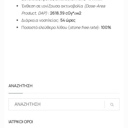
Έκθεση σε ιονίζουσα ακτινοβολία
(Dose-Αrea
Product, DAP)
:
2618.39 cGy*𝑐𝑚2
Διάρκεια νοσηλείας:
54 ώρες
Ποσοστό ελεύθερο λίθου (
stone free rate
):
100%
ΑΝΑΖΉΤΗΣΗ
ΙΑΤΡΙΚΟΊ ΌΡΟΙ