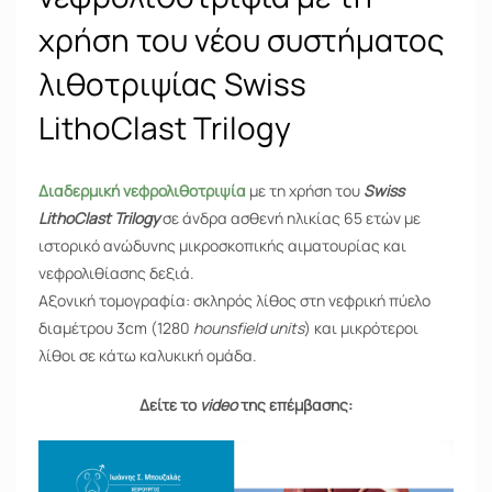
χρήση του νέου συστήματος
λιθοτριψίας Swiss
LithoClast Trilogy
Διαδερμική νεφρολιθοτριψία
με τη χρήση του
Swiss
LithoClast Trilogy
σε άνδρα ασθενή ηλικίας 65 ετών με
ιστορικό ανώδυνης μικροσκοπικής αιματουρίας και
νεφρολιθίασης δεξιά.
Aξονική τομογραφία: σκληρός λίθος στη νεφρική πύελο
διαμέτρου 3cm (1280
hounsfield units
) και μικρότεροι
λίθοι σε κάτω καλυκική ομάδα.
Δείτε το
video
της επέμβασης: